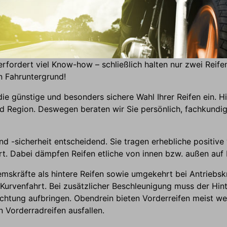
fordert viel Know-how – schließlich halten nur zwei Reife
n Fahruntergrund!
 die günstige und besonders sichere Wahl Ihrer Reifen ein
 Region. Deswegen beraten wir Sie persönlich, fachkundig, 
d -sicherheit entscheidend. Sie tragen erhebliche positive
t. Dabei dämpfen Reifen etliche von innen bzw. außen auf 
emskräfte als hintere Reifen sowie umgekehrt bei Antriebsk
Kurvenfahrt. Bei zusätzlicher Beschleunigung muss der Hint
ichtung aufbringen. Obendrein bieten Vorderreifen meist w
 Vorderradreifen ausfallen.