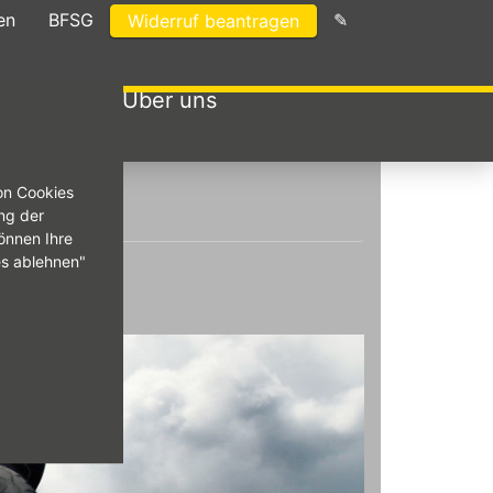
en
BFSG
✎
Widerruf beantragen
menwagen
Über uns
on Cookies
ng der
önnen Ihre
es ablehnen"