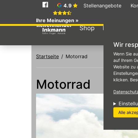
Social
4.9
Stellenangebote
Ko
Media
Ihre Meinungen »
Shop
Reifen
An
Wir resp
Direkt zum Inhalt
Wenn Sie au
Startseite
Motorrad
auf Ihrem G
Website zu 
Einstellunge
Motorrad
klicken. Bes
Datenschutzr
Einstell
Alle akze