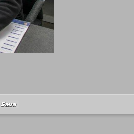
Sava
BRV