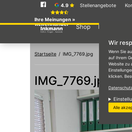
Social
4.9
Stellenangebote
Ko
Media
Ihre Meinungen »
Shop
Reifen
An
Wir resp
Direkt zum Inhalt
Wenn Sie au
Startseite
IMG_7769.jpg
auf Ihrem G
Website zu 
Einstellunge
IMG_7769.jpg
klicken. Bes
Datenschutzr
Einstell
Alle akze