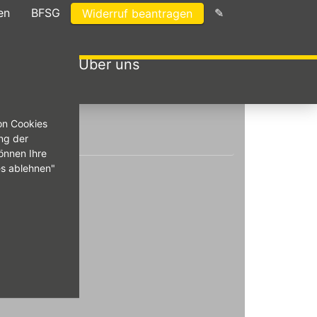
en
BFSG
✎
Widerruf beantragen
menwagen
Über uns
on Cookies
ng der
önnen Ihre
es ablehnen"