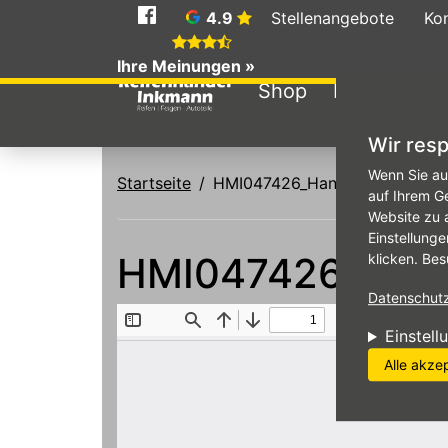
Social
4.9
Stellenangebote
Ko
Media
Ihre Meinungen »
Shop
Reifen
An
Wir resp
Direkt zum Inhalt
Wenn Sie au
Startseite
HMI047426_Handzettel_FJ_26_v
auf Ihrem G
Website zu 
Einstellunge
HMI047426_Handz
klicken. Bes
Datenschutzr
Einstell
Alle akze