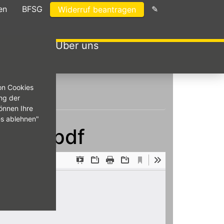
en
BFSG
✎
Widerruf beantragen
menwagen
Über uns
on Cookies
ng der
önnen Ihre
es ablehnen"
gital.pdf