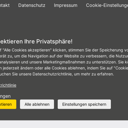
ntakt
Datenschutz
Impressum
Cookie-Einstellung
gebote
Reifenservice
Autowerkstatt
Fir
ektieren Ihre Privatsphäre!
f "Alle Cookies akzeptieren" klicken, stimmen Sie der Speicherung v
05_RZ_digital.pdf
erät zu, um die Navigation auf der Website zu verbessern, die Nutzu
analysieren und unsere Marketingmaßnahmen zu unterstützen. Sie k
n jederzeit ändern oder alle Cookies ablehnen, indem Sie auf "Cooki
ettel_FJ_26_v05_RZ_di
uchen Sie unsere Datenschutzrichtlinie, um mehr zu erfahren.
ichtlinie
ungen
ptieren
Alle ablehnen
Einstellungen speichern